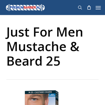
Skip
Men
to
search
main
content
Just For Men
Mustache &
Beard 25