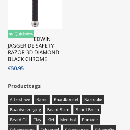
Quickview
Toevoegen Aan
EDWIN
Winkelwagen
JAGGER DE SAFETY
RAZOR 3D DIAMOND
BLACK CHROME
€
50.95
Producttags
Aftershave
Baard
Baardborstel
Baardolie
Baardverzorging
Beard Balm
Beard Brush
Beard Oil
Clay
Klei
Menthol
Pomade
Scheercreme
Scheergel
Scheerkwast
Scheerolie