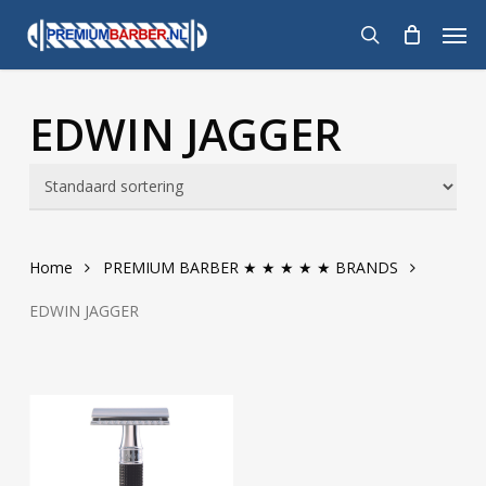
Skip
Men
to
search
main
content
EDWIN JAGGER
Home
PREMIUM BARBER ★ ★ ★ ★ ★ BRANDS
EDWIN JAGGER