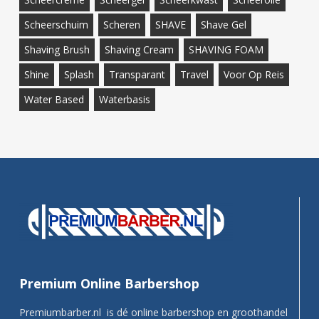
Scheerschuim
Scheren
SHAVE
Shave Gel
Shaving Brush
Shaving Cream
SHAVING FOAM
Shine
Splash
Transparant
Travel
Voor Op Reis
Water Based
Waterbasis
Premium Online Barbershop
Premiumbarber.nl is dé online barbershop en groothandel