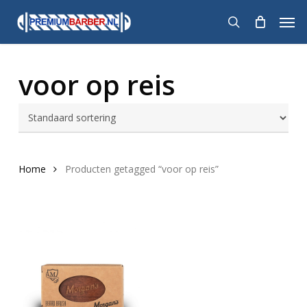
Skip
Men
to
search
main
content
voor op reis
Home
Producten getagged “voor op reis”