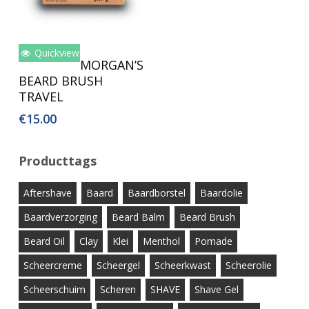
Quickview
Toevoegen Aan
MORGAN’S
Winkelwagen
BEARD BRUSH
TRAVEL
€
15.00
Producttags
Aftershave
Baard
Baardborstel
Baardolie
Baardverzorging
Beard Balm
Beard Brush
Beard Oil
Clay
Klei
Menthol
Pomade
Scheercreme
Scheergel
Scheerkwast
Scheerolie
Scheerschuim
Scheren
SHAVE
Shave Gel