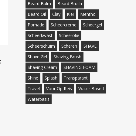
Beard Balm
Beard Brush
Beard Oil
Clay
Klei
Menthol
Pomade
Scheercreme
Scheergel
Scheerkwast
Scheerolie
Scheerschuim
Scheren
SHAVE
5
Shave Gel
Shaving Brush
R
Shaving Cream
SHAVING FOAM
Shine
Splash
Transparant
Travel
Voor Op Reis
Water Based
Waterbasis