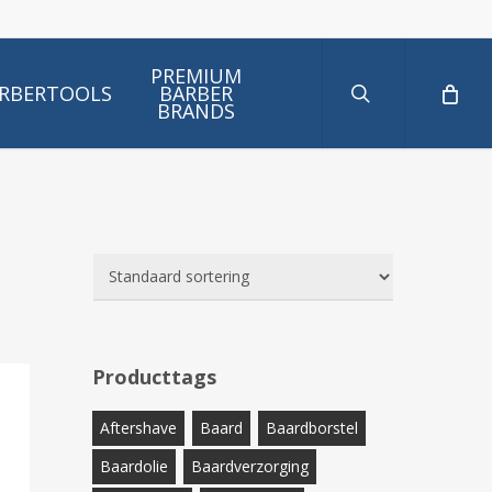
search
PREMIUM
RBERTOOLS
BARBER
BRANDS
Producttags
Aftershave
Baard
Baardborstel
Baardolie
Baardverzorging