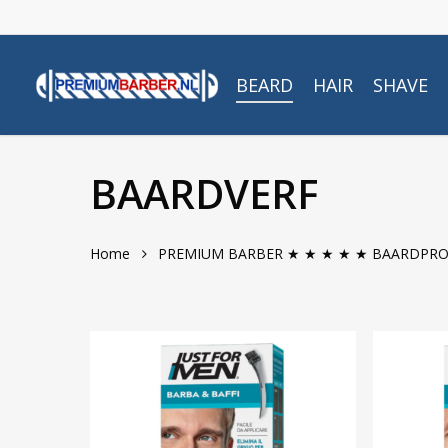
Skip
to
main
BEARD
HAIR
SHAVE
content
BAARDVERF
Home
PREMIUM BARBER ★ ★ ★ ★ ★ BAARDPR