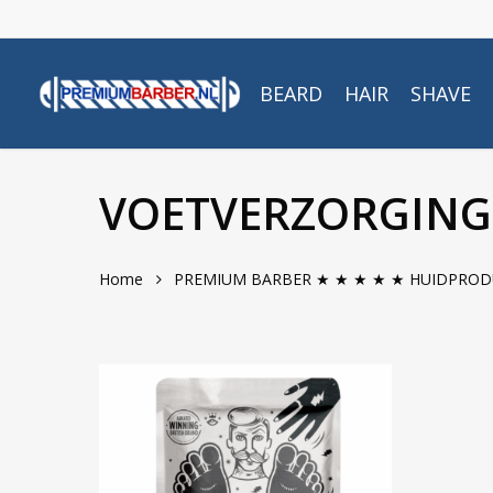
Skip
to
main
BEARD
HAIR
SHAVE
content
VOETVERZORGING
Home
PREMIUM BARBER ★ ★ ★ ★ ★ HUIDPRO