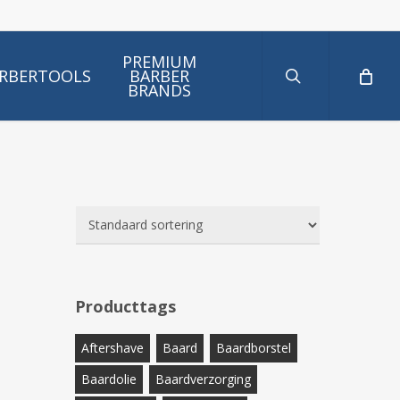
search
PREMIUM
RBERTOOLS
BARBER
BRANDS
Producttags
Aftershave
Baard
Baardborstel
Baardolie
Baardverzorging