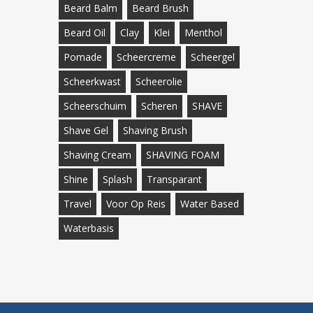
Beard Balm
Beard Brush
Beard Oil
Clay
Klei
Menthol
Pomade
Scheercreme
Scheergel
Scheerkwast
Scheerolie
Scheerschuim
Scheren
SHAVE
Shave Gel
Shaving Brush
Shaving Cream
SHAVING FOAM
Shine
Splash
Transparant
Travel
Voor Op Reis
Water Based
Waterbasis