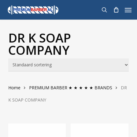
Skip
Men
to
search
main
content
DR K SOAP
COMPANY
Home
PREMIUM BARBER ★ ★ ★ ★ ★ BRANDS
DR
K SOAP COMPANY