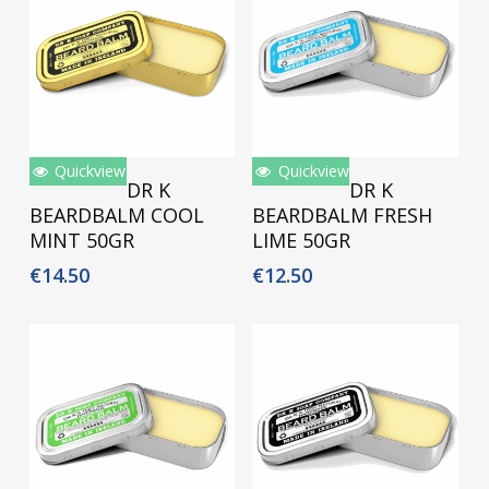
Quickview
Quickview
Toevoegen Aan
Toevoegen Aan
DR K
DR K
Winkelwagen
Winkelwagen
BEARDBALM COOL
BEARDBALM FRESH
MINT 50GR
LIME 50GR
€
14.50
€
12.50