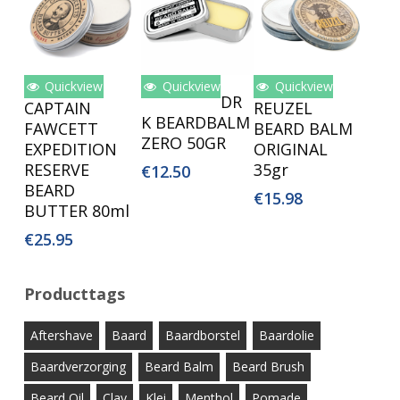
Quickview
Quickview
Quickview
Toevoegen
Toevoegen
Toevoegen
DR
CAPTAIN
REUZEL
Aan
Aan
Aan
K BEARDBALM
FAWCETT
BEARD BALM
Winkelwagen
Winkelwagen
Winkelwagen
ZERO 50GR
EXPEDITION
ORIGINAL
RESERVE
35gr
€
12.50
BEARD
€
15.98
BUTTER 80ml
€
25.95
Producttags
Aftershave
Baard
Baardborstel
Baardolie
Baardverzorging
Beard Balm
Beard Brush
Beard Oil
Clay
Klei
Menthol
Pomade