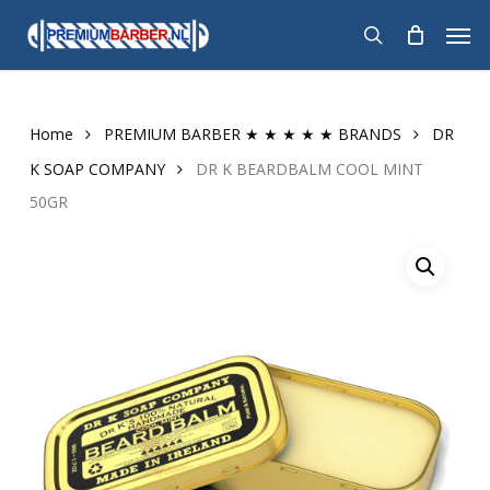
Skip
Men
to
search
main
content
Home
PREMIUM BARBER ★ ★ ★ ★ ★ BRANDS
DR
K SOAP COMPANY
DR K BEARDBALM COOL MINT
50GR