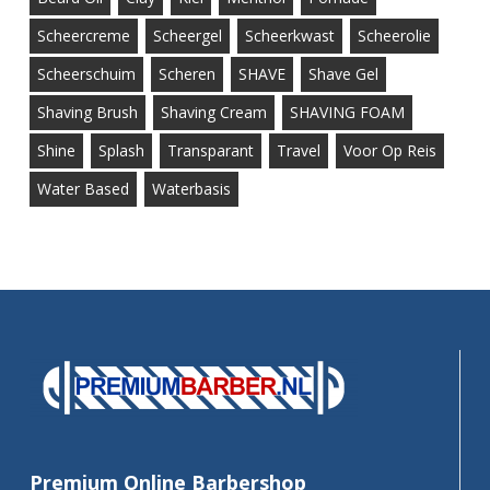
Scheercreme
Scheergel
Scheerkwast
Scheerolie
Scheerschuim
Scheren
SHAVE
Shave Gel
Shaving Brush
Shaving Cream
SHAVING FOAM
Shine
Splash
Transparant
Travel
Voor Op Reis
Water Based
Waterbasis
Premium Online Barbershop