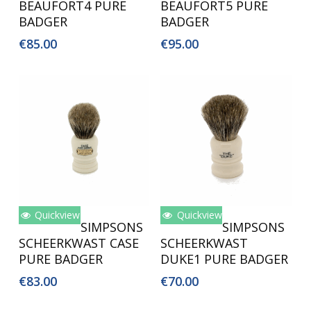
BEAUFORT4 PURE
BEAUFORT5 PURE
BADGER
BADGER
€
85.00
€
95.00
Quickview
Quickview
Toevoegen Aan
Toevoegen Aan
SIMPSONS
SIMPSONS
Winkelwagen
Winkelwagen
SCHEERKWAST CASE
SCHEERKWAST
PURE BADGER
DUKE1 PURE BADGER
€
83.00
€
70.00