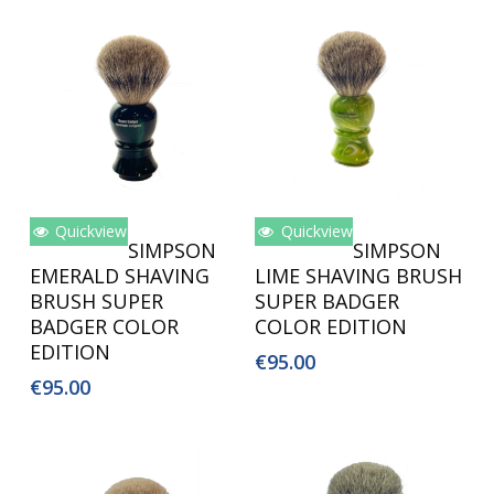
Quickview
Quickview
Toevoegen Aan
Toevoegen Aan
SIMPSON
SIMPSON
Winkelwagen
Winkelwagen
EMERALD SHAVING
LIME SHAVING BRUSH
BRUSH SUPER
SUPER BADGER
BADGER COLOR
COLOR EDITION
EDITION
€
95.00
€
95.00