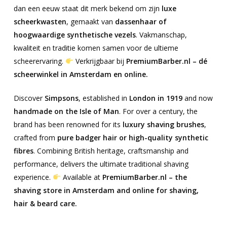
dan een eeuw staat dit merk bekend om zijn
luxe
scheerkwasten
, gemaakt van
dassenhaar of
hoogwaardige synthetische vezels
. Vakmanschap,
kwaliteit en traditie komen samen voor de ultieme
scheerervaring.
Verkrijgbaar bij
PremiumBarber.nl – dé
scheerwinkel in Amsterdam en online.
Discover
Simpsons
, established in
London in 1919
and now
handmade on the Isle of Man
. For over a century, the
brand has been renowned for its
luxury shaving brushes
,
crafted from
pure badger hair or high-quality synthetic
fibres
. Combining British heritage, craftsmanship and
performance, delivers the ultimate traditional shaving
experience.
Available at
PremiumBarber.nl – the
shaving store in Amsterdam and online for shaving,
hair & beard care.