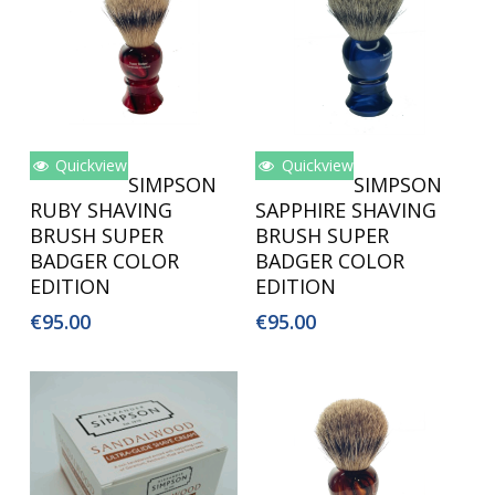
Quickview
Quickview
Toevoegen Aan
Toevoegen Aan
SIMPSON
SIMPSON
Winkelwagen
Winkelwagen
RUBY SHAVING
SAPPHIRE SHAVING
BRUSH SUPER
BRUSH SUPER
BADGER COLOR
BADGER COLOR
EDITION
EDITION
€
95.00
€
95.00