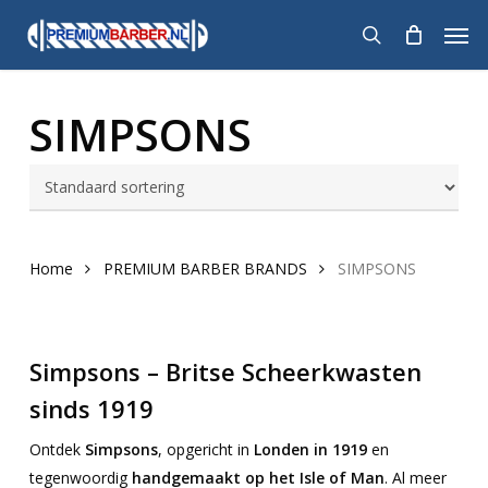
Skip
Men
to
search
main
content
SIMPSONS
Home
PREMIUM BARBER BRANDS
SIMPSONS
Simpsons – Britse Scheerkwasten
sinds 1919
Ontdek
Simpsons
, opgericht in
Londen in 1919
en
tegenwoordig
handgemaakt op het Isle of Man
. Al meer