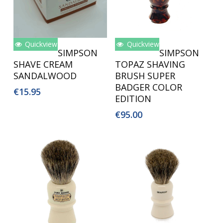
Quickview
Quickview
Lees Verder
Toevoegen Aan
SIMPSON
SIMPSON
Winkelwagen
SHAVE CREAM
TOPAZ SHAVING
SANDALWOOD
BRUSH SUPER
BADGER COLOR
€
15.95
EDITION
€
95.00