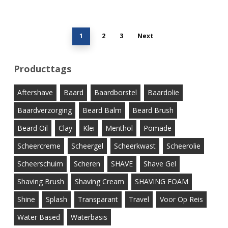
1
2
3
Next
Producttags
Aftershave
Baard
Baardborstel
Baardolie
Baardverzorging
Beard Balm
Beard Brush
Beard Oil
Clay
Klei
Menthol
Pomade
Scheercreme
Scheergel
Scheerkwast
Scheerolie
Scheerschuim
Scheren
SHAVE
Shave Gel
Shaving Brush
Shaving Cream
SHAVING FOAM
Shine
Splash
Transparant
Travel
Voor Op Reis
Water Based
Waterbasis