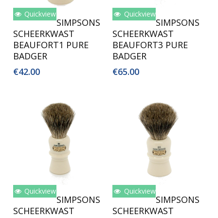
Quickview
Quickview
Lees Verder
Toevoegen Aan
SIMPSONS
SIMPSONS
Winkelwagen
SCHEERKWAST
SCHEERKWAST
BEAUFORT1 PURE
BEAUFORT3 PURE
BADGER
BADGER
€
42.00
€
65.00
Quickview
Quickview
Toevoegen Aan
Toevoegen Aan
SIMPSONS
SIMPSONS
Winkelwagen
Winkelwagen
SCHEERKWAST
SCHEERKWAST