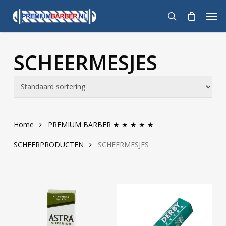
Skip
Men
to
search
main
content
SCHEERMESJES
Home
PREMIUM BARBER ★ ★ ★ ★ ★
SCHEERPRODUCTEN
SCHEERMESJES