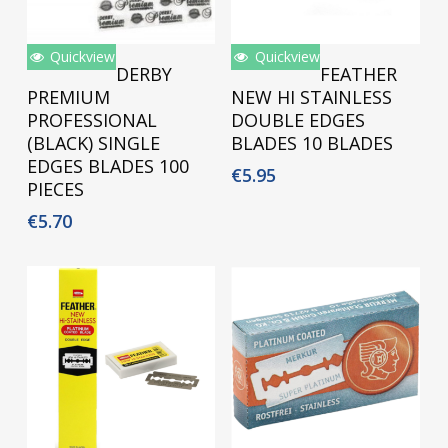
Quickview
Quickview
Toevoegen Aan
Toevoegen Aan
DERBY
FEATHER
Winkelwagen
Winkelwagen
PREMIUM
NEW HI STAINLESS
PROFESSIONAL
DOUBLE EDGES
(BLACK) SINGLE
BLADES 10 BLADES
EDGES BLADES 100
€
5.95
PIECES
€
5.70