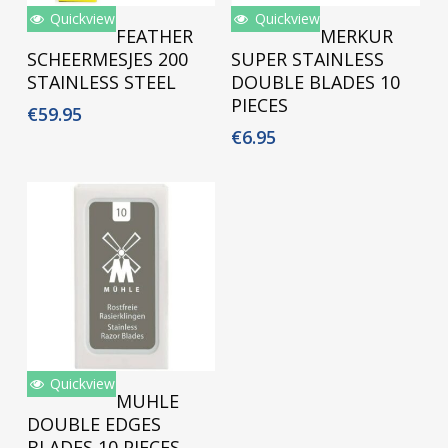
Quickview
Quickview
Toevoegen Aan
Toevoegen Aan
FEATHER
MERKUR
Winkelwagen
Winkelwagen
SCHEERMESJES 200
SUPER STAINLESS
STAINLESS STEEL
DOUBLE BLADES 10
PIECES
€
59.95
€
6.95
Quickview
Toevoegen Aan
MUHLE
Winkelwagen
DOUBLE EDGES
BLADES 10 PIECES