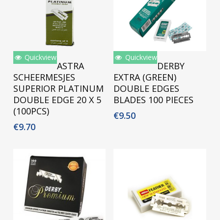
Quickview
Quickview
Toevoegen Aan
Toevoegen Aan
ASTRA
DERBY
Winkelwagen
Winkelwagen
SCHEERMESJES
EXTRA (GREEN)
SUPERIOR PLATINUM
DOUBLE EDGES
DOUBLE EDGE 20 X 5
BLADES 100 PIECES
(100PCS)
€
9.50
€
9.70