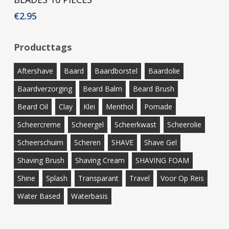
€
2.95
Producttags
Aftershave
Baard
Baardborstel
Baardolie
Baardverzorging
Beard Balm
Beard Brush
Beard Oil
Clay
Klei
Menthol
Pomade
Scheercreme
Scheergel
Scheerkwast
Scheerolie
Scheerschuim
Scheren
SHAVE
Shave Gel
Shaving Brush
Shaving Cream
SHAVING FOAM
Shine
Splash
Transparant
Travel
Voor Op Reis
Water Based
Waterbasis