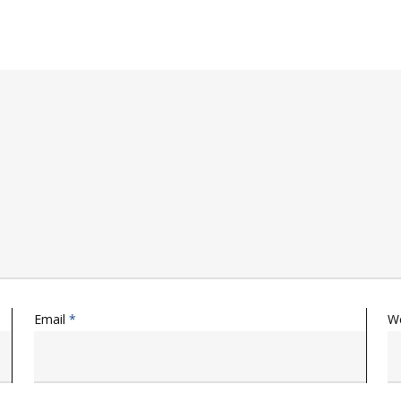
Email
*
W