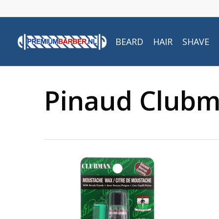
Skip
to
main
BEARD
HAIR
SHAVE
content
Pinaud Club