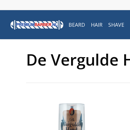
Skip
to
main
BEARD
HAIR
SHAVE
content
De Vergulde 