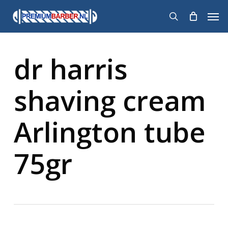
Skip
Men
to
search
main
content
dr harris
shaving cream
Arlington tube
75gr