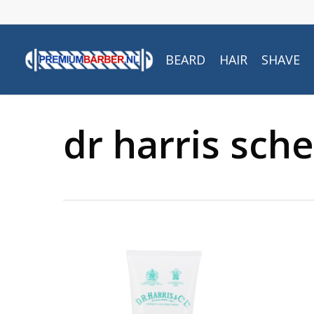
Skip
to
main
BEARD
HAIR
SHAVE
content
dr harris sch