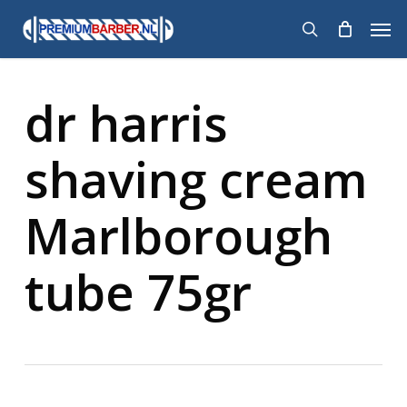
Skip
Men
to
search
main
content
dr harris
shaving cream
Marlborough
tube 75gr