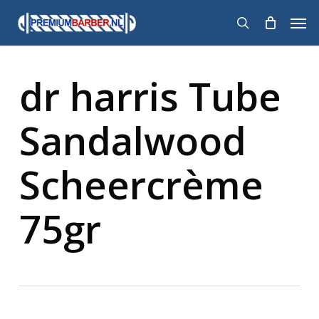
Skip
Men
to
search
main
content
dr harris Tube
Sandalwood
Scheercrème
75gr