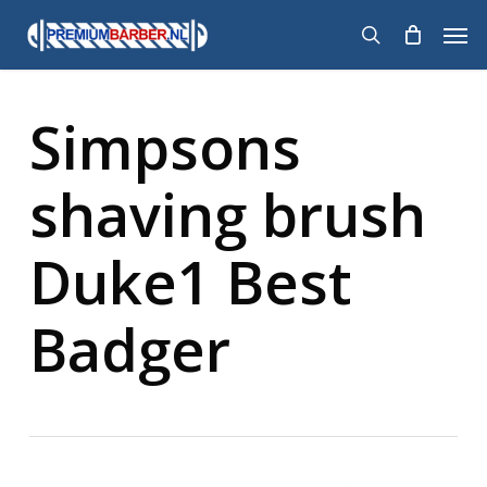
Skip
Men
to
search
main
content
Simpsons
shaving brush
Duke1 Best
Badger