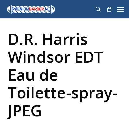
Skip
Men
to
search
main
content
D.R. Harris
Windsor EDT
Eau de
Toilette-spray-
JPEG