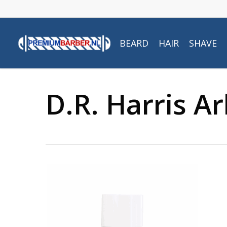
Skip
to
main
BEARD
HAIR
SHAVE
content
D.R. Harris A