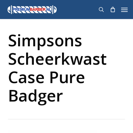
Skip
Men
to
search
main
content
Simpsons
Scheerkwast
Case Pure
Badger