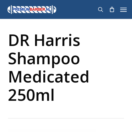
Skip
Men
to
search
main
content
DR Harris
Shampoo
Medicated
250ml