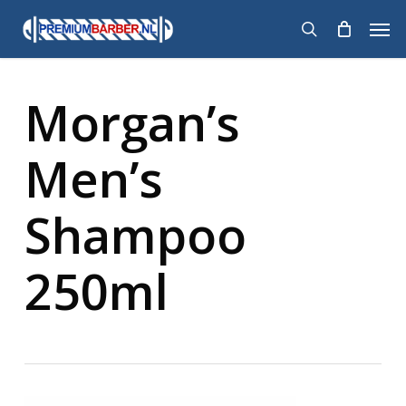
Skip
Men
to
search
main
content
Morgan’s
Men’s
Shampoo
250ml