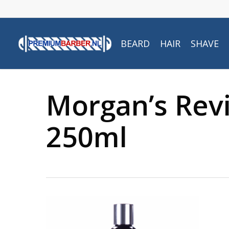
Skip
to
main
BEARD
HAIR
SHAVE
content
Morgan’s Revi
250ml