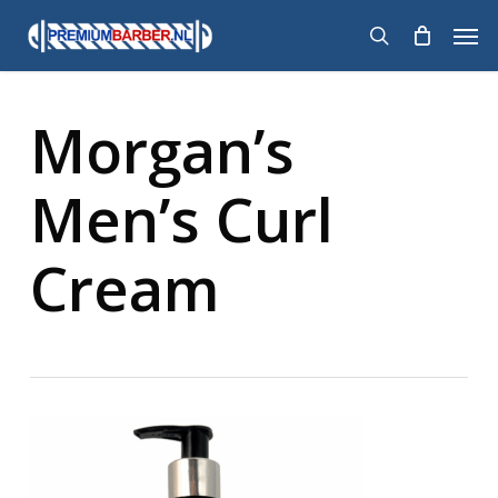
Skip
Men
to
search
main
content
Morgan’s
Men’s Curl
Cream