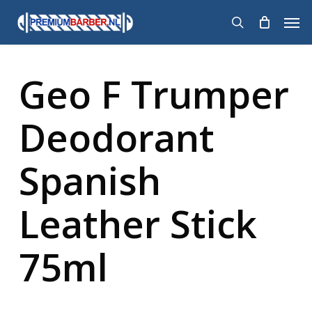
Skip
Men
to
search
main
content
Geo F Trumper
Deodorant
Spanish
Leather Stick
75ml