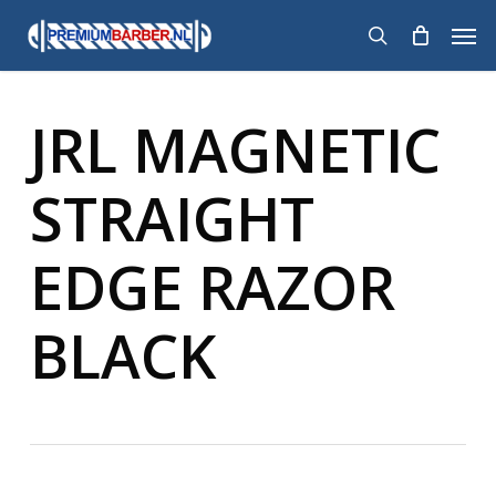
Skip
Men
to
search
main
content
JRL MAGNETIC
STRAIGHT
EDGE RAZOR
BLACK