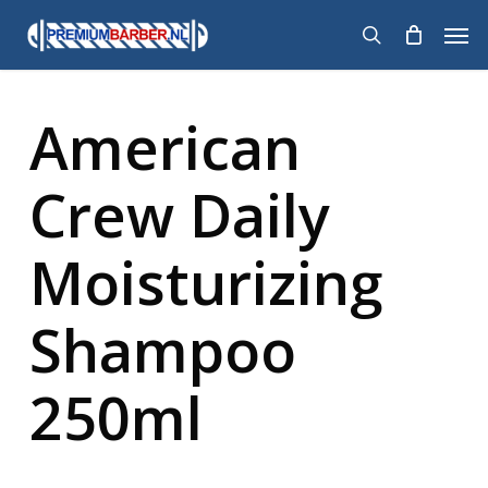
Skip
Men
to
search
main
content
American
Crew Daily
Moisturizing
Shampoo
250ml