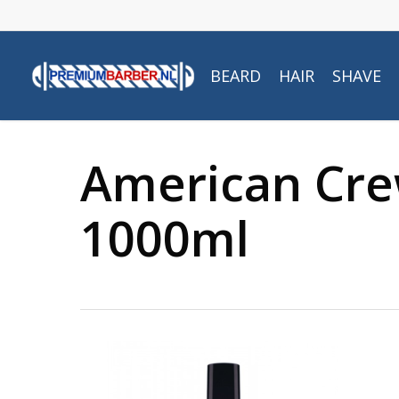
Skip
to
main
BEARD
HAIR
SHAVE
content
American Cre
1000ml