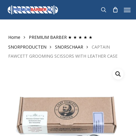
Skip
Men
to
search
main
content
Home
PREMIUM BARBER ★ ★ ★ ★ ★
SNORPRODUCTEN
SNORSCHAAR
CAPTAIN
FAWCETT GROOMING SCISSORS WITH LEATHER CASE