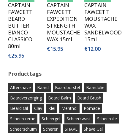
Toevoegen
Toevoegen
CAPTAIN
CAPTAIN
CAPTAIN
Aan
Aan
FAWCETT
FAWCETT
FAWCETT
Winkelwagen
Winkelwagen
BEARD
EXPEDITION
MOUSTACHE
BUTTER
STRENGTH
WAX
BIANCO
MOUSTACHE
SANDELWOOD
CLASSICO
WAX 15ml
15ml
80ml
€
15.95
€
12.00
€
25.95
Producttags
Aftershave
Baard
Baardborstel
Baardolie
Baardverzorging
Beard Balm
Beard Brush
Beard Oil
Clay
Klei
Menthol
Pomade
Scheercreme
Scheergel
Scheerkwast
Scheerolie
Scheerschuim
Scheren
SHAVE
Shave Gel