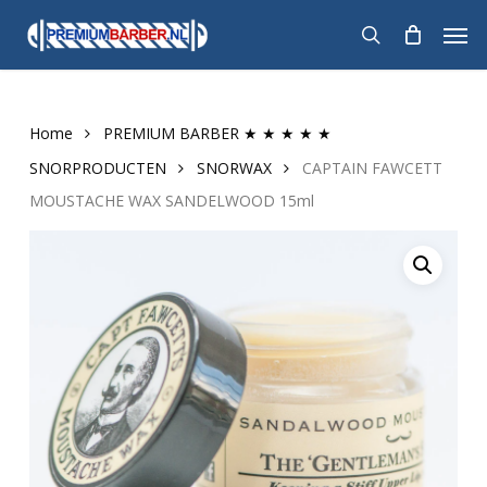
Skip
Men
to
search
main
content
Home
PREMIUM BARBER ★ ★ ★ ★ ★
SNORPRODUCTEN
SNORWAX
CAPTAIN FAWCETT
MOUSTACHE WAX SANDELWOOD 15ml