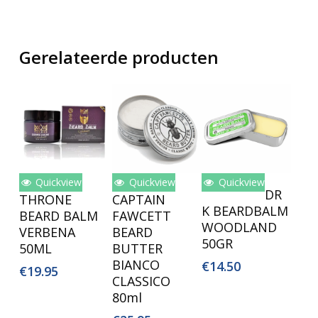
Gerelateerde producten
Quickview
Quickview
Quickview
Toevoegen
Toevoegen
Toevoegen
DR
THRONE
CAPTAIN
Aan
Aan
Aan
K BEARDBALM
BEARD BALM
FAWCETT
Winkelwagen
Winkelwagen
Winkelwagen
WOODLAND
VERBENA
BEARD
50GR
50ML
BUTTER
BIANCO
€
14.50
€
19.95
CLASSICO
80ml