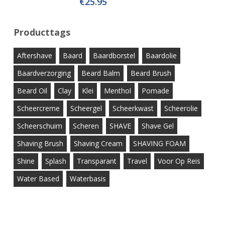
€
25.95
Producttags
Aftershave
Baard
Baardborstel
Baardolie
Baardverzorging
Beard Balm
Beard Brush
Beard Oil
Clay
Klei
Menthol
Pomade
Scheercreme
Scheergel
Scheerkwast
Scheerolie
Scheerschuim
Scheren
SHAVE
Shave Gel
Shaving Brush
Shaving Cream
SHAVING FOAM
Shine
Splash
Transparant
Travel
Voor Op Reis
Water Based
Waterbasis