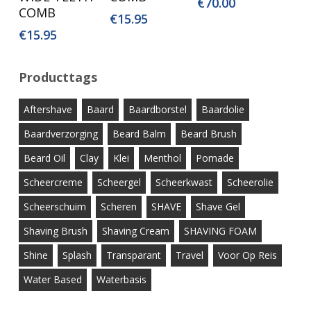
€
70.00
COMB
€
15.95
€
15.95
Producttags
Aftershave
Baard
Baardborstel
Baardolie
Baardverzorging
Beard Balm
Beard Brush
Beard Oil
Clay
Klei
Menthol
Pomade
Scheercreme
Scheergel
Scheerkwast
Scheerolie
Scheerschuim
Scheren
SHAVE
Shave Gel
Shaving Brush
Shaving Cream
SHAVING FOAM
Shine
Splash
Transparant
Travel
Voor Op Reis
Water Based
Waterbasis