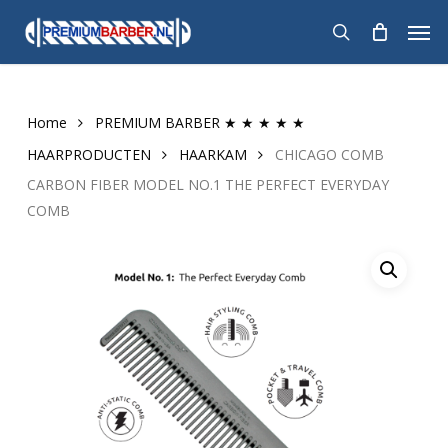
Skip
Men
to
search
main
content
Home
PREMIUM BARBER ★ ★ ★ ★ ★
HAARPRODUCTEN
HAARKAM
CHICAGO COMB
CARBON FIBER MODEL NO.1 THE PERFECT EVERYDAY
COMB