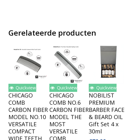
Gerelateerde producten
Quickview
Quickview
Quickview
Toevoegen
Toevoegen
Toevoegen
CHICAGO
CHICAGO
NOBILIST
Aan
Aan
Aan
COMB
COMB NO.6
PREMIUM
Winkelwagen
Winkelwagen
Winkelwagen
CARBON FIBER
CARBON FIBER
BARBER FACE
MODEL NO.10
MODEL THE
& BEARD OIL
VERSATILE
MOST
Gift Set 4 x
COMPACT
VERSATILE
30ml
WIDE TEETH
COMB