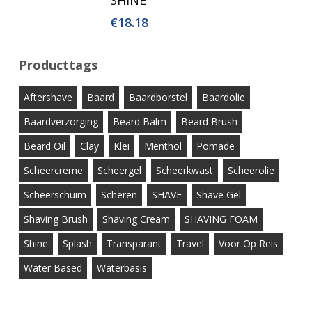
SHINE
€
18.18
Producttags
Aftershave
Baard
Baardborstel
Baardolie
Baardverzorging
Beard Balm
Beard Brush
Beard Oil
Clay
Klei
Menthol
Pomade
Scheercreme
Scheergel
Scheerkwast
Scheerolie
Scheerschuim
Scheren
SHAVE
Shave Gel
Shaving Brush
Shaving Cream
SHAVING FOAM
Shine
Splash
Transparant
Travel
Voor Op Reis
Water Based
Waterbasis