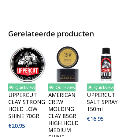
Gerelateerde producten
Quickview
Quickview
Quickview
Toevoegen
Toevoegen
Toevoegen
UPPERCUT
AMERICAN
UPPERCUT
Aan
Aan
Aan
CLAY STRONG
CREW
SALT SPRAY
Winkelwagen
Winkelwagen
Winkelwagen
HOLD LOW
MOLDING
150ml
SHINE 70GR
CLAY 85GR
€
16.95
HIGH HOLD
€
20.95
MEDIUM