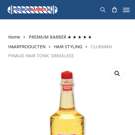
Skip
Men
to
search
main
content
Home
PREMIUM BARBER ★ ★ ★ ★ ★
HAARPRODUCTEN
HAIR STYLING
CLUBMAN
PINAUD HAIR TONIC GREASLESS