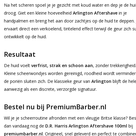
Na het scheren spoel je je gezicht met koud water en dep je de hu
droog. Giet een kleine hoeveelheid
Arlington Aftershave
in je
handpalmen en breng het aan door zachtjes op de huid te deppen. 
ervaart direct een verkoelend, tintelend effect terwijl de geur zich su
ontwikkelt op de huid.
Resultaat
De huid voelt
verfrist, strak en schoon aan
, zonder trekkerigheid
Kleine scheerwondjes worden gereinigd, roodheid wordt verminder
de poriën sluiten zich. De klassieke geur van
Arlington
blijft de hel
aanwezig als een discrete, verzorgde signatuur.
Bestel nu bij PremiumBarber.nl
Wil je je scheerroutine afronden met een vleugje Britse klasse? Bes
dan vandaag nog de
D.R. Harris Arlington Aftershave 100ml
bij
premiumbarber.nl
. Origineel, snel geleverd en perfect te combine