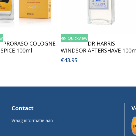
ew
Quickview
oegen Aan Winkelwagen
Toevoegen Aan Winkelwagen
PRORASO COLOGNE
DR HARRIS
SPICE 100ml
WINDSOR AFTERSHAVE 100m
€
43.95
Contact
V
Vraag informatie aan