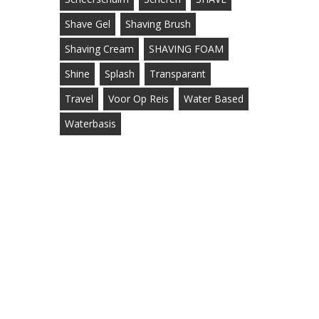
Shave Gel
Shaving Brush
Shaving Cream
SHAVING FOAM
Shine
Splash
Transparant
Travel
Voor Op Reis
Water Based
Waterbasis