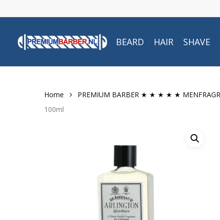
Skip
to
main
BEARD
HAIR
SHAVE
content
Home
PREMIUM BARBER ★ ★ ★ ★ ★ MENFRAG
100ml