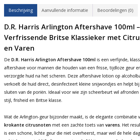
Beschrijving
Aanvullende informatie
Beoordelingen (0)
D.R. Harris Arlington Aftershave 100ml –
Verfrissende Britse Klassieker met Citru
en Varen
De
D.R. Harris Arlington Aftershave 100ml
is een verfijnde, klas
aftershave voor mannen die houden van een frisse, tijdloze geur e
verzorgde huid na het scheren. Deze aftershave lotion op alcoholb
verkoelt de huid direct, desinfecteert kleine snijwondjes en helpt bij
sluiten van de poriën. Ideaal voor wie zijn scheerbeurt wil afronde
stijl, frisheid en Britse klasse.
Wat de Arlington-geur bijzonder maakt, is de elegante combinatie 
krokante citrusnoten
met een zachte toets van
varens
. Het resu
is een schone, lichte geur die niet overheerst, maar wel de hele da