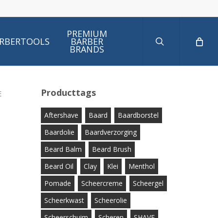
search
PREMIUM
RBERTOOLS
BARBER
BRANDS
Producttags
E
Aftershave
Baard
Baardborstel
Baardolie
Baardverzorging
Beard Balm
Beard Brush
Beard Oil
Clay
Klei
Menthol
Pomade
Scheercreme
Scheergel
Scheerkwast
Scheerolie
Scheerschuim
Scheren
SHAVE