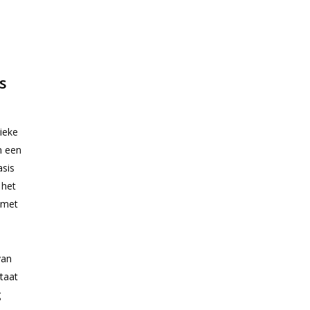
s
sieke
n een
asis
 het
n met
van
ltaat
g