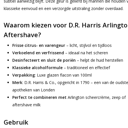
subtiel aanwezig blijft. Deze geur is geliefd bij mannen die houden 
klassieke eenvoud en een verzorgde uitstraling zonder overdaad.
Waarom kiezen voor D.R. Harris Arlingt
Aftershave?
Frisse citrus- en varengeur
– licht, stijlvol en tijdloos
Verkoelend en verfrissend
– ideaal na het scheren
Desinfecteert en sluit de poriën
– helpt de huid herstellen
Klassieke alcoholformule
– traditioneel en effectief
Verpakking
: Luxe glazen flacon van 100ml
Merk
: D.R. Harris & Co., opgericht in 1790 – een van de oudst
apotheken van Londen
Perfect te combineren met
Arlington scheercrème, zeep of
aftershave milk
Gebruik