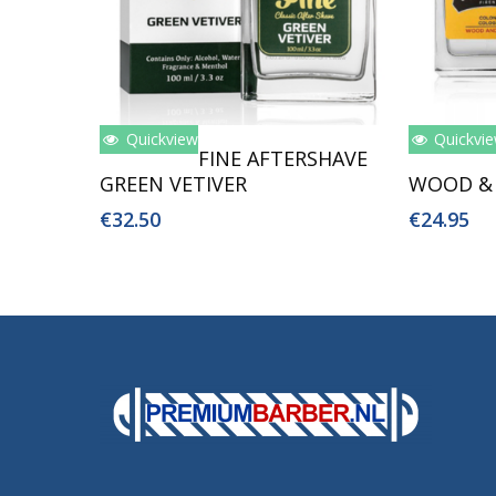
Quickview
Quickvi
Toevoegen Aan Winkelwagen
Toev
FINE AFTERSHAVE
GREEN VETIVER
WOOD & 
€
32.50
€
24.95