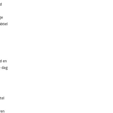
id
Je
btiel
.
d en
e dag
tel
ren