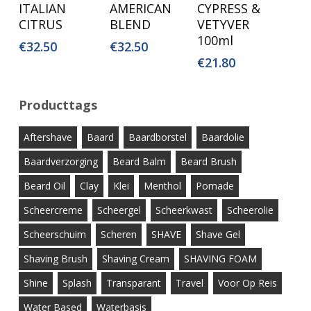
ITALIAN
AMERICAN
CYPRESS &
CITRUS
BLEND
VETYVER
100ml
€
32.50
€
32.50
€
21.80
Producttags
Aftershave
Baard
Baardborstel
Baardolie
Baardverzorging
Beard Balm
Beard Brush
Beard Oil
Clay
Klei
Menthol
Pomade
Scheercreme
Scheergel
Scheerkwast
Scheerolie
Scheerschuim
Scheren
SHAVE
Shave Gel
Shaving Brush
Shaving Cream
SHAVING FOAM
Shine
Splash
Transparant
Travel
Voor Op Reis
Water Based
Waterbasis