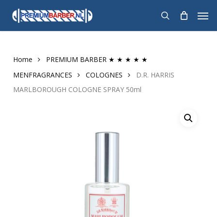
Skip
Men
to
search
main
content
Home
PREMIUM BARBER ★ ★ ★ ★ ★
MENFRAGRANCES
COLOGNES
D.R. HARRIS
MARLBOROUGH COLOGNE SPRAY 50ml