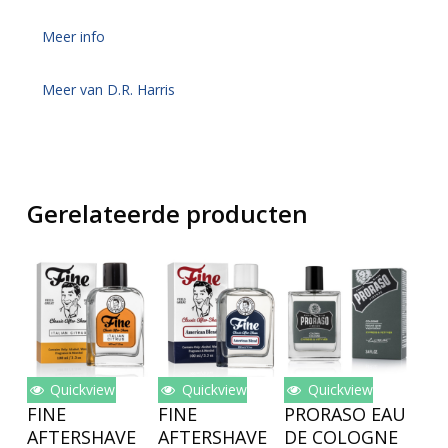
Meer info
Meer van D.R. Harris
Gerelateerde producten
Quickview
Quickview
Quickview
Lees Verder
Toevoegen
Toevoegen
FINE
FINE
PRORASO EAU
Aan
Aan
AFTERSHAVE
AFTERSHAVE
DE COLOGNE
Winkelwagen
Winkelwagen