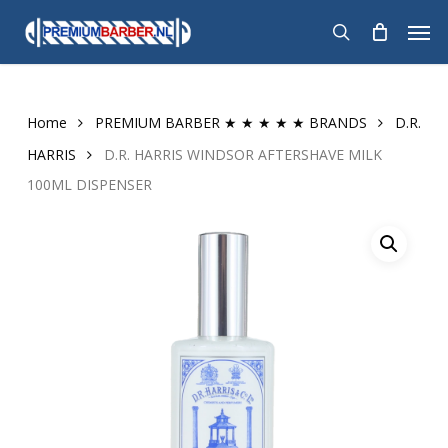
Skip
Men
to
search
main
content
Home
PREMIUM BARBER ★ ★ ★ ★ ★ BRANDS
D.R.
HARRIS
D.R. HARRIS WINDSOR AFTERSHAVE MILK
100ML DISPENSER