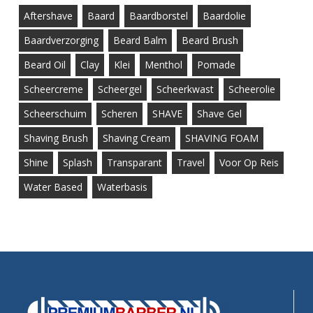
Aftershave
Baard
Baardborstel
Baardolie
Baardverzorging
Beard Balm
Beard Brush
Beard Oil
Clay
Klei
Menthol
Pomade
Scheercreme
Scheergel
Scheerkwast
Scheerolie
Scheerschuim
Scheren
SHAVE
Shave Gel
Shaving Brush
Shaving Cream
SHAVING FOAM
Shine
Splash
Transparant
Travel
Voor Op Reis
Water Based
Waterbasis