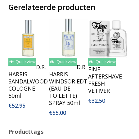
Gerelateerde producten
Quickview
Quickview
Quickview
Lees Verder
Toevoegen
Toevoegen
D.R.
D.R.
FINE
Aan
Aan
HARRIS
HARRIS
AFTERSHAVE
Winkelwagen
Winkelwagen
SANDALWOOD
WINDSOR EDT
FRESH
COLOGNE
(EAU DE
VETIVER
50ml
TOILETTE)
€
32.50
SPRAY 50ml
€
52.95
€
55.00
Producttags