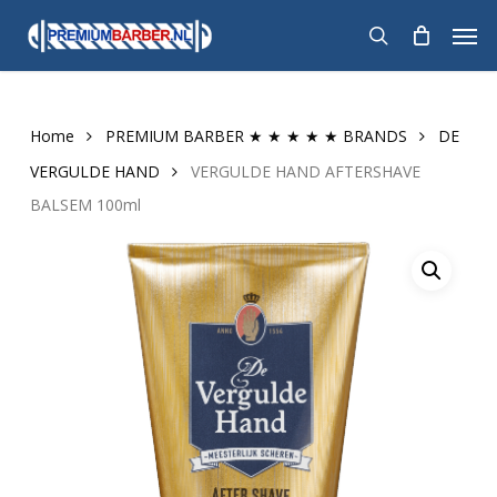
Skip
Men
to
search
main
content
Home
PREMIUM BARBER ★ ★ ★ ★ ★ BRANDS
DE
VERGULDE HAND
VERGULDE HAND AFTERSHAVE
BALSEM 100ml