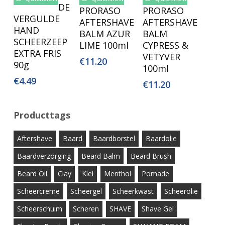
Toevoegen
Toevoegen
Toevoegen
DE
PRORASO
PRORASO
Aan
Aan
Aan
VERGULDE
AFTERSHAVE
AFTERSHAVE
Winkelwagen
Winkelwagen
Winkelwagen
HAND
BALM AZUR
BALM
SCHEERZEEP
LIME 100ml
CYPRESS &
EXTRA FRIS
VETYVER
€
11.20
90g
100ml
€
4.49
€
11.20
Producttags
Aftershave
Baard
Baardborstel
Baardolie
Baardverzorging
Beard Balm
Beard Brush
Beard Oil
Clay
Klei
Menthol
Pomade
Scheercreme
Scheergel
Scheerkwast
Scheerolie
Scheerschuim
Scheren
SHAVE
Shave Gel