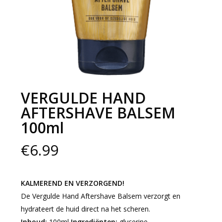
VERGULDE HAND
AFTERSHAVE BALSEM
100ml
€
6.99
KALMEREND EN VERZORGEND!
De Vergulde Hand Aftershave Balsem verzorgt en
hydrateert de huid direct na het scheren.
Inhoud:
100ml
Ingrediënten:
glycerine