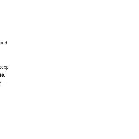
Hand
rzeep
 Nu
ml +