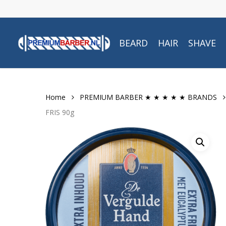
Skip
to
main
BEARD
HAIR
SHAVE
content
Home
PREMIUM BARBER ★ ★ ★ ★ ★ BRANDS
FRIS 90g