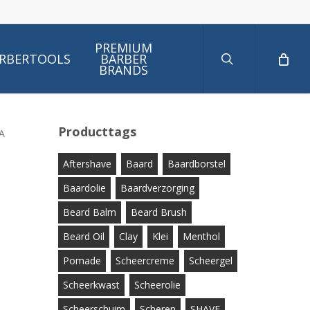
search
PREMIUM
RBERTOOLS
BARBER
BRANDS
Producttags
A
Aftershave
Baard
Baardborstel
Baardolie
Baardverzorging
Beard Balm
Beard Brush
Beard Oil
Clay
Klei
Menthol
Pomade
Scheercreme
Scheergel
Scheerkwast
Scheerolie
Scheerschuim
Scheren
SHAVE