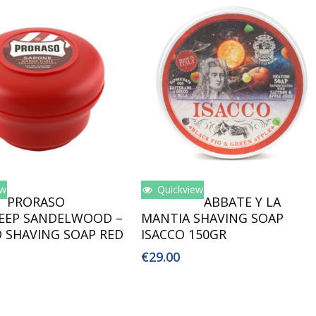
ew
Quickview
oegen Aan Winkelwagen
Lees Verder
PRORASO
ABBATE Y LA
EEP SANDELWOOD –
MANTIA SHAVING SOAP
 SHAVING SOAP RED
ISACCO 150GR
€
29.00