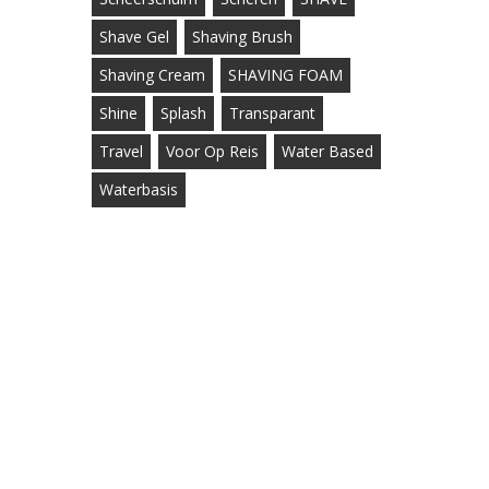
Shave Gel
Shaving Brush
Shaving Cream
SHAVING FOAM
Shine
Splash
Transparant
Travel
Voor Op Reis
Water Based
Waterbasis