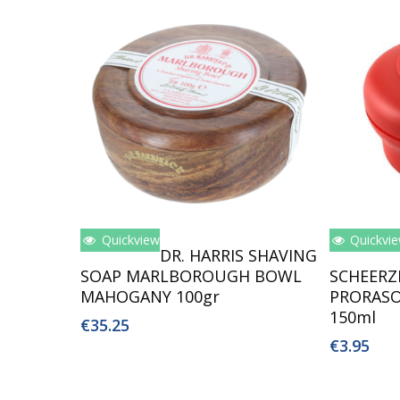
Quickview
Quickvi
Toevoegen Aan Winkelwagen
Toev
DR. HARRIS SHAVING
SOAP MARLBOROUGH BOWL
SCHEERZ
MAHOGANY 100gr
PRORASO
150ml
€
35.25
€
3.95