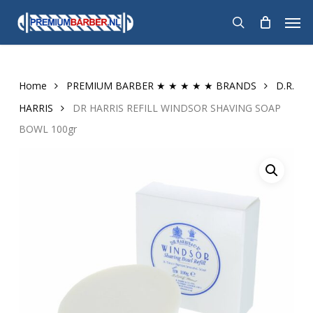
Skip
Men
to
search
main
content
Home
PREMIUM BARBER ★ ★ ★ ★ ★ BRANDS
D.R.
HARRIS
DR HARRIS REFILL WINDSOR SHAVING SOAP
BOWL 100gr