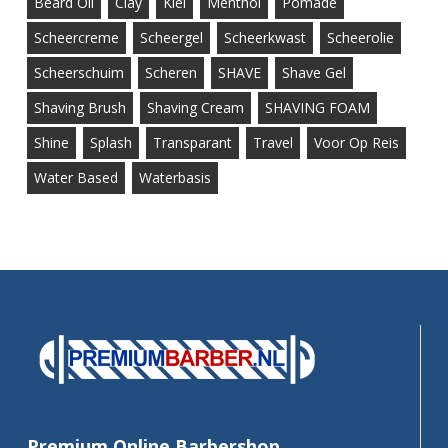
Beard Oil
Clay
Klei
Menthol
Pomade
Scheercreme
Scheergel
Scheerkwast
Scheerolie
Scheerschuim
Scheren
SHAVE
Shave Gel
Shaving Brush
Shaving Cream
SHAVING FOAM
Shine
Splash
Transparant
Travel
Voor Op Reis
Water Based
Waterbasis
Premium Online Barbershop