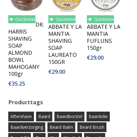
Quickview
Quickview
Quickview
Lees Verder
Toevoegen
Toevoegen
DR.
ABBATE Y LA
ABBATE Y LA
Aan
Aan
HARRIS
MANTIA
MANTIA
Winkelwagen
Winkelwagen
SHAVING
SHAVING
FUFLUNS
SOAP
SOAP
150gr
ALMOND
LAUREATO
€
29.00
BOWL
150GR
MAHOGANY
€
29.00
100gr
€
35.25
Producttags
Aftershave
Baard
Baardborstel
Baardolie
Baardverzorging
Beard Balm
Beard Brush