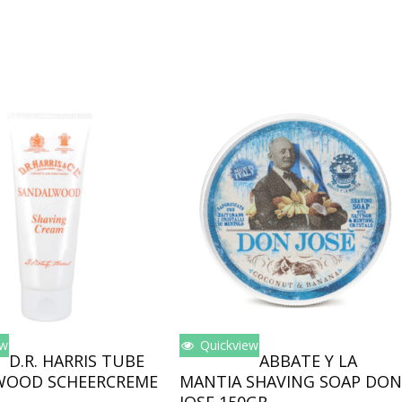
ew
Quickview
oegen Aan Winkelwagen
Lees Verder
D.R. HARRIS TUBE
ABBATE Y LA
WOOD SCHEERCREME
MANTIA SHAVING SOAP DON
JOSE 150GR