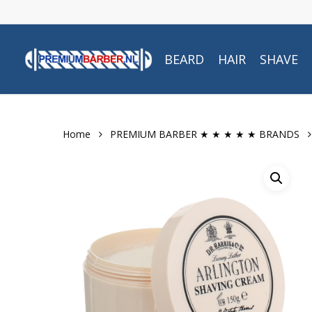
Skip
to
main
BEARD
HAIR
SHAVE
content
Home
PREMIUM BARBER ★ ★ ★ ★ ★ BRANDS