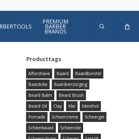
search
PREMIUM
RBERTOOLS
BARBER
BRANDS
Producttags
Aftershave
Baard
Baardborstel
Baardolie
Baardverzorging
Beard Balm
Beard Brush
Beard Oil
Clay
Klei
Menthol
Pomade
Scheercreme
Scheergel
Scheerkwast
Scheerolie
Scheerschuim
Scheren
SHAVE