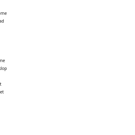
rème
ad
ème
klop
t
et