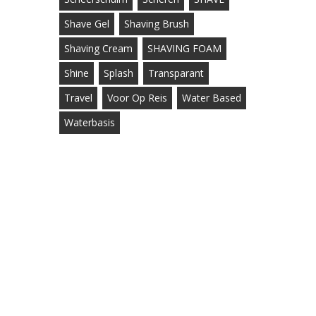
Shave Gel
Shaving Brush
Shaving Cream
SHAVING FOAM
Shine
Splash
Transparant
Travel
Voor Op Reis
Water Based
Waterbasis