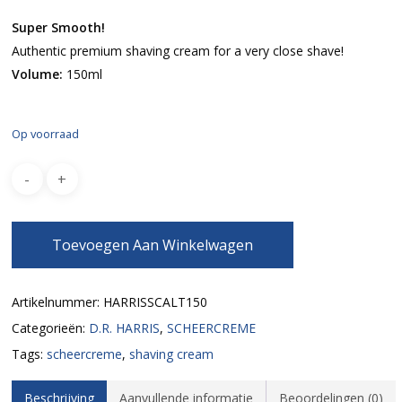
Super Smooth!
Authentic premium shaving cream for a very close shave!
Volume:
150ml
Op voorraad
Toevoegen Aan Winkelwagen
Artikelnummer:
HARRISSCALT150
Categorieën:
D.R. HARRIS
,
SCHEERCREME
Tags:
scheercreme
,
shaving cream
Beschrijving
Aanvullende informatie
Beoordelingen (0)