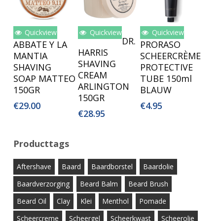
Quickview
Quickview
Quickview
Lees Verder
Toevoegen
Toevoegen
DR.
ABBATE Y LA
PRORASO
Aan
Aan
HARRIS
MANTIA
SCHEERCRÈME
Winkelwagen
Winkelwagen
SHAVING
SHAVING
PROTECTIVE
CREAM
SOAP MATTEO
TUBE 150ml
ARLINGTON
150GR
BLAUW
150GR
€
29.00
€
4.95
€
28.95
Producttags
Aftershave
Baard
Baardborstel
Baardolie
Baardverzorging
Beard Balm
Beard Brush
Beard Oil
Clay
Klei
Menthol
Pomade
Scheercreme
Scheergel
Scheerkwast
Scheerolie