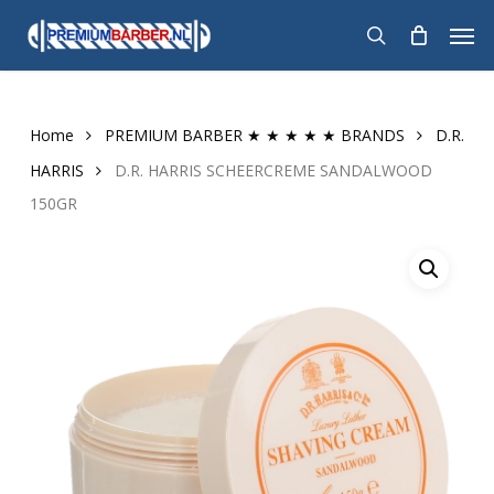
Skip
Men
to
search
main
content
Home
PREMIUM BARBER ★ ★ ★ ★ ★ BRANDS
D.R.
HARRIS
D.R. HARRIS SCHEERCREME SANDALWOOD
150GR