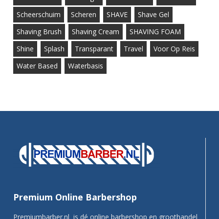
Scheerschuim
Scheren
SHAVE
Shave Gel
Shaving Brush
Shaving Cream
SHAVING FOAM
Shine
Splash
Transparant
Travel
Voor Op Reis
Water Based
Waterbasis
Premium Online Barbershop
Premiumbarber.nl is dé online barbershop en groothandel