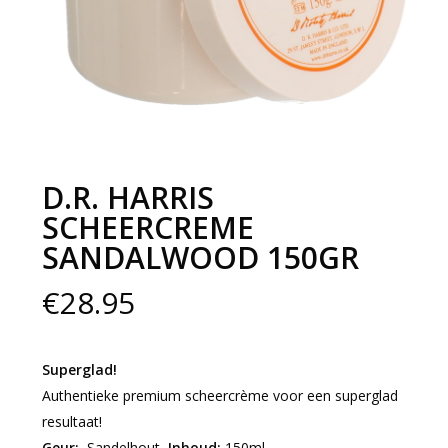
D.R. HARRIS
SCHEERCREME
SANDALWOOD 150GR
€
28.95
Superglad!
Authentieke premium scheercrème voor een superglad
resultaat!
Geur:
Sandelhout
Inhoud:
150ml