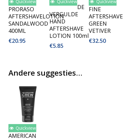
Quickview
Quickview
Quickview
Lees Verder
Toevoegen
Toevoegen
DE
PRORASO
FINE
Aan
Aan
VERGULDE
AFTERSHAVELOTION
AFTERSHAVE
Winkelwagen
Winkelwagen
HAND
SANDALWOOD
GREEN
AFTERSHAVE
400ML
VETIVER
LOTION 100ml
€
20.95
€
32.50
€
5.85
Andere suggesties…
Quickview
Toevoegen
AMERICAN
Aan