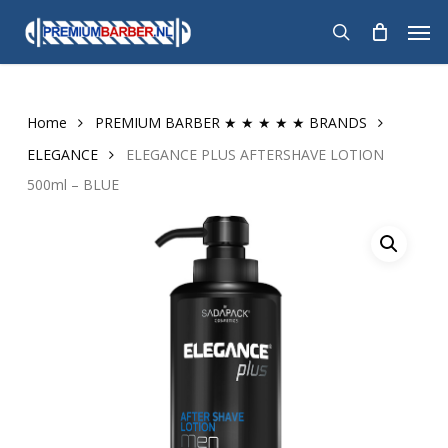
Skip
Men
to
search
main
content
Home
PREMIUM BARBER ★ ★ ★ ★ ★ BRANDS
ELEGANCE
ELEGANCE PLUS AFTERSHAVE LOTION
500ml – BLUE