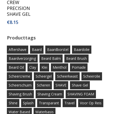
CREW
Winkelwagen
PRECISION
SHAVE GEL
€
8.15
Producttags
Aftershave
Baard
Baardborstel
Baardolie
Baardverzorging
Beard Balm
Beard Brush
Beard Oil
Clay
Klei
Menthol
Pomade
Scheercreme
Scheergel
Scheerkwast
Scheerolie
Scheerschuim
Scheren
SHAVE
Shave Gel
Shaving Brush
Shaving Cream
SHAVING FOAM
Shine
Splash
Transparant
Travel
Voor Op Reis
Water Based
Waterbasis