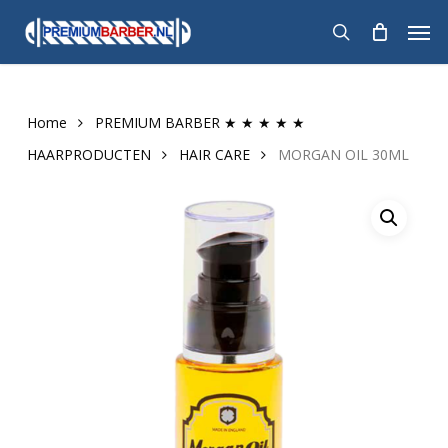
Skip
Men
to
search
main
content
Home
PREMIUM BARBER ★ ★ ★ ★ ★
HAARPRODUCTEN
HAIR CARE
MORGAN OIL 30ML