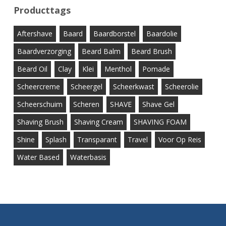
Producttags
Aftershave
Baard
Baardborstel
Baardolie
Baardverzorging
Beard Balm
Beard Brush
Beard Oil
Clay
Klei
Menthol
Pomade
Scheercreme
Scheergel
Scheerkwast
Scheerolie
Scheerschuim
Scheren
SHAVE
Shave Gel
Shaving Brush
Shaving Cream
SHAVING FOAM
Shine
Splash
Transparant
Travel
Voor Op Reis
Water Based
Waterbasis