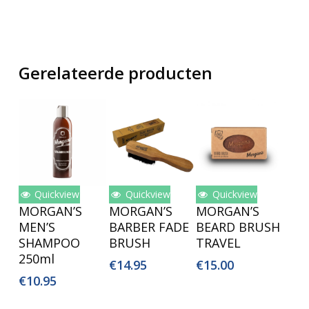
Gerelateerde producten
Quickview
Quickview
Quickview
Toevoegen
Toevoegen
Toevoegen
MORGAN’S
MORGAN’S
MORGAN’S
Aan
Aan
Aan
MEN’S
BARBER FADE
BEARD BRUSH
Winkelwagen
Winkelwagen
Winkelwagen
SHAMPOO
BRUSH
TRAVEL
250ml
€
14.95
€
15.00
€
10.95