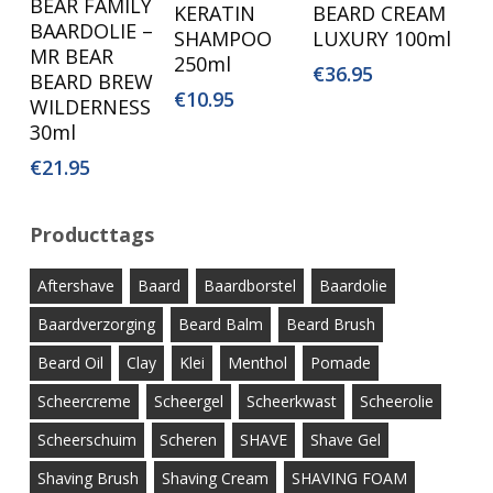
BEAR FAMILY
KERATIN
BEARD CREAM
Winkelwagen
Winkelwagen
Winkelwagen
BAARDOLIE –
SHAMPOO
LUXURY 100ml
MR BEAR
250ml
€
36.95
BEARD BREW
€
10.95
WILDERNESS
30ml
€
21.95
Producttags
Aftershave
Baard
Baardborstel
Baardolie
Baardverzorging
Beard Balm
Beard Brush
Beard Oil
Clay
Klei
Menthol
Pomade
Scheercreme
Scheergel
Scheerkwast
Scheerolie
Scheerschuim
Scheren
SHAVE
Shave Gel
Shaving Brush
Shaving Cream
SHAVING FOAM