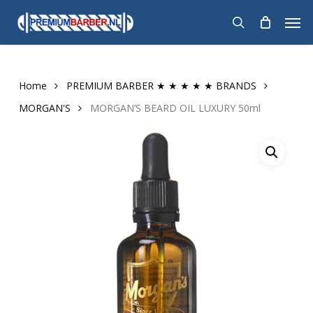
Skip
Men
to
search
main
content
Home
PREMIUM BARBER ★ ★ ★ ★ ★ BRANDS
MORGAN'S
MORGAN’S BEARD OIL LUXURY 50ml