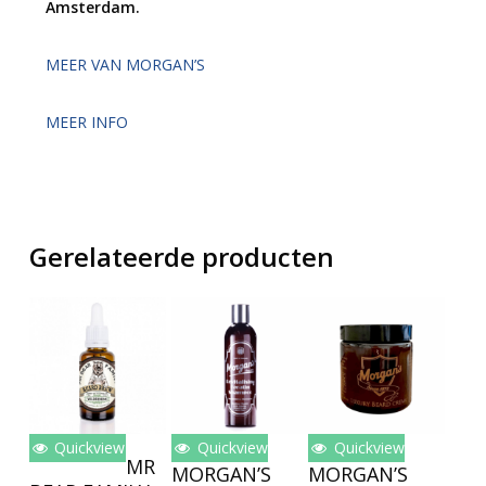
Amsterdam.
MEER VAN MORGAN’S
MEER INFO
Gerelateerde producten
Quickview
Quickview
Quickview
Toevoegen
Toevoegen
Toevoegen
MR
MORGAN’S
MORGAN’S
Aan
Aan
Aan