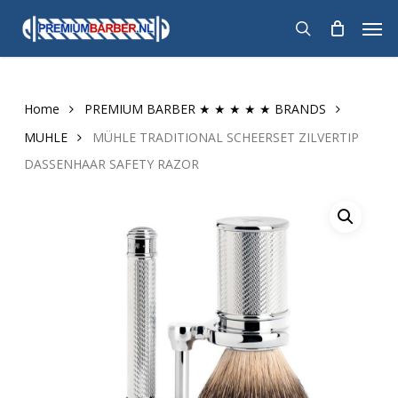
Skip
Men
to
search
main
content
Home
PREMIUM BARBER ★ ★ ★ ★ ★ BRANDS
MUHLE
MÜHLE TRADITIONAL SCHEERSET ZILVERTIP
DASSENHAAR SAFETY RAZOR