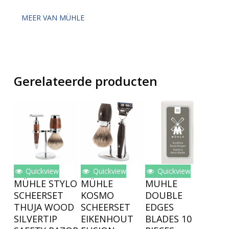
MEER VAN MÜHLE
Gerelateerde producten
Quickview
Quickview
Quickview
Toevoegen
Toevoegen
Toevoegen
MÜHLE STYLO
MÜHLE
MUHLE
Aan
Aan
Aan
SCHEERSET
KOSMO
DOUBLE
Winkelwagen
Winkelwagen
Winkelwagen
THUJA WOOD
SCHEERSET
EDGES
SILVERTIP
EIKENHOUT
BLADES 10