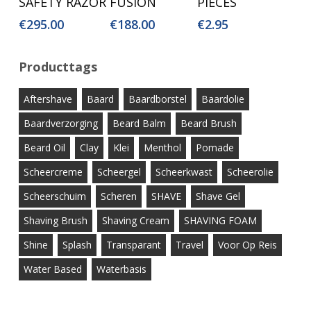
SAFETY RAZOR
FUSION
PIECES
€
295.00
€
188.00
€
2.95
Producttags
Aftershave
Baard
Baardborstel
Baardolie
Baardverzorging
Beard Balm
Beard Brush
Beard Oil
Clay
Klei
Menthol
Pomade
Scheercreme
Scheergel
Scheerkwast
Scheerolie
Scheerschuim
Scheren
SHAVE
Shave Gel
Shaving Brush
Shaving Cream
SHAVING FOAM
Shine
Splash
Transparant
Travel
Voor Op Reis
Water Based
Waterbasis