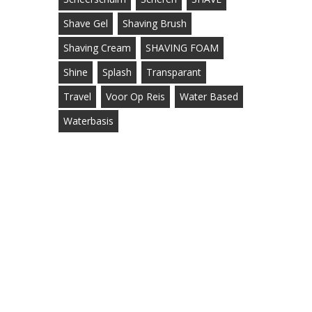
Shave Gel
Shaving Brush
Shaving Cream
SHAVING FOAM
Shine
Splash
Transparant
Travel
Voor Op Reis
Water Based
Waterbasis