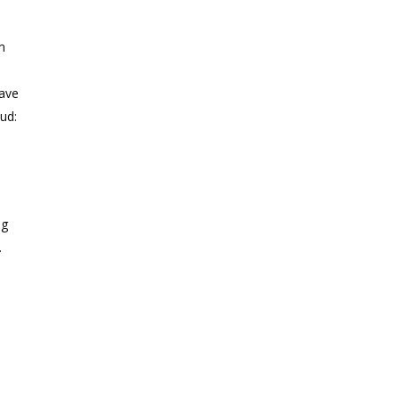
m
have
ud:
ag
.