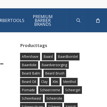
search
PREMIUM
RBERTOOLS
BARBER
BRANDS
Producttags
Aftershave
Baard
Baardborstel
–
Baardolie
Baardverzorging
Beard Balm
Beard Brush
Beard Oil
Clay
Klei
Menthol
Pomade
Scheercreme
Scheergel
Scheerkwast
Scheerolie
Scheerschuim
Scheren
SHAVE