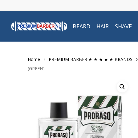
Skip
to
main
BEARD
HAIR
SHAVE
content
Home
PREMIUM BARBER ★ ★ ★ ★ ★ BRANDS
(GREEN)