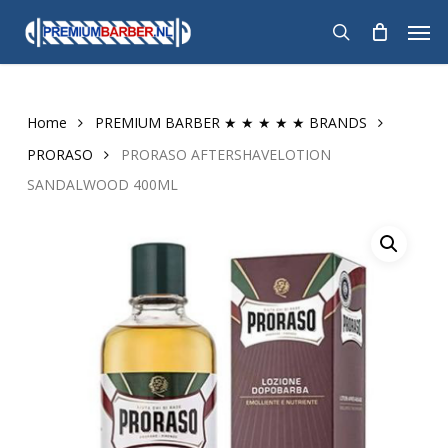
Skip
Men
to
search
main
content
Home
PREMIUM BARBER ★ ★ ★ ★ ★ BRANDS
PRORASO
PRORASO AFTERSHAVELOTION
SANDALWOOD 400ML