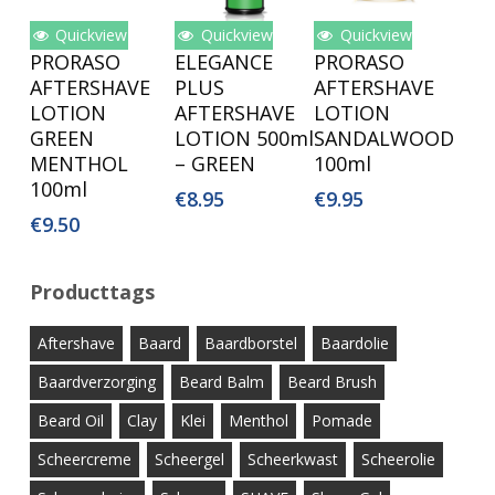
Quickview
Quickview
Quickview
Lees Verder
Toevoegen
Toevoegen
PRORASO
ELEGANCE
PRORASO
Aan
Aan
AFTERSHAVE
PLUS
AFTERSHAVE
Winkelwagen
Winkelwagen
LOTION
AFTERSHAVE
LOTION
GREEN
LOTION 500ml
SANDALWOOD
MENTHOL
– GREEN
100ml
100ml
€
8.95
€
9.95
€
9.50
Producttags
Aftershave
Baard
Baardborstel
Baardolie
Baardverzorging
Beard Balm
Beard Brush
Beard Oil
Clay
Klei
Menthol
Pomade
Scheercreme
Scheergel
Scheerkwast
Scheerolie