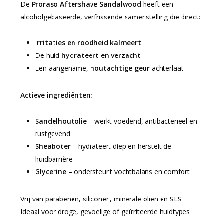
De
Proraso Aftershave Sandalwood
heeft een
alcoholgebaseerde, verfrissende samenstelling die direct:
Irritaties en roodheid kalmeert
De huid
hydrateert en verzacht
Een aangename,
houtachtige geur
achterlaat
Actieve ingrediënten:
Sandelhoutolie
– werkt voedend, antibacterieel en
rustgevend
Sheaboter
– hydrateert diep en herstelt de
huidbarrière
Glycerine
– ondersteunt vochtbalans en comfort
Vrij van parabenen, siliconen, minerale oliën en SLS
Ideaal voor droge, gevoelige of geïrriteerde huidtypes