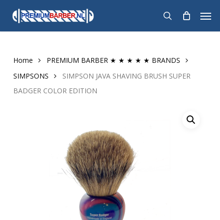
Skip
Men
to
search
main
content
Home
PREMIUM BARBER ★ ★ ★ ★ ★ BRANDS
SIMPSONS
SIMPSON JAVA SHAVING BRUSH SUPER
BADGER COLOR EDITION