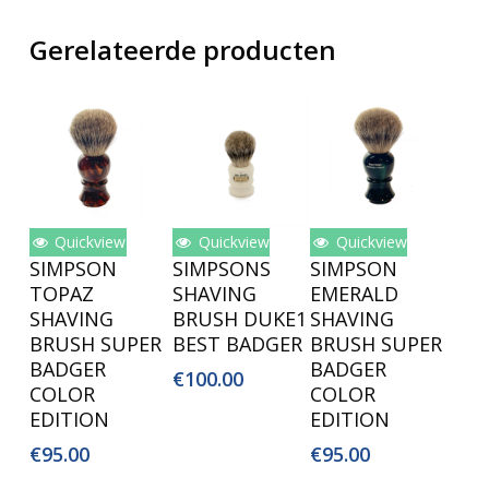
Gerelateerde producten
Quickview
Quickview
Quickview
Lees Verder
Lees Verder
Toevoegen
SIMPSON
SIMPSONS
SIMPSON
Aan
TOPAZ
SHAVING
EMERALD
Winkelwagen
SHAVING
BRUSH DUKE1
SHAVING
BRUSH SUPER
BEST BADGER
BRUSH SUPER
BADGER
BADGER
€
100.00
COLOR
COLOR
EDITION
EDITION
€
95.00
€
95.00