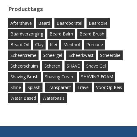
Producttags
Aftershave
Baard
Baardborstel
Baardolie
Baardverzorging
Beard Balm
Beard Brush
Beard Oil
Clay
Klei
Menthol
Pomade
Scheercreme
Scheergel
Scheerkwast
Scheerolie
Scheerschuim
Scheren
SHAVE
Shave Gel
Shaving Brush
Shaving Cream
SHAVING FOAM
Shine
Splash
Transparant
Travel
Voor Op Reis
Water Based
Waterbasis