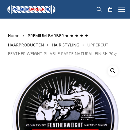
Skip
Men
to
search
main
content
Home
PREMIUM BARBER ★ ★ ★ ★ ★
HAARPRODUCTEN
HAIR STYLING
UPPERCUT
FEATHER WEIGHT PLIABLE PASTE NATURAL FINISH 70gr