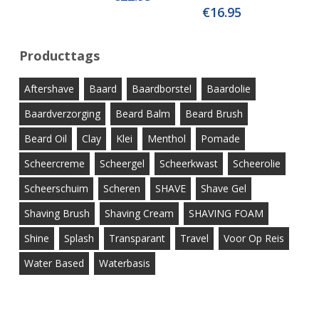
€
16.95
Producttags
Aftershave
Baard
Baardborstel
Baardolie
Baardverzorging
Beard Balm
Beard Brush
Beard Oil
Clay
Klei
Menthol
Pomade
Scheercreme
Scheergel
Scheerkwast
Scheerolie
Scheerschuim
Scheren
SHAVE
Shave Gel
Shaving Brush
Shaving Cream
SHAVING FOAM
Shine
Splash
Transparant
Travel
Voor Op Reis
Water Based
Waterbasis