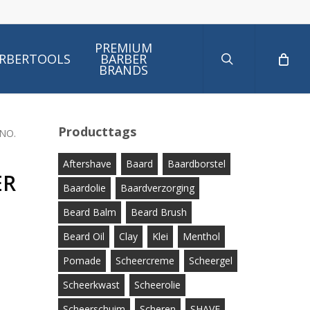
search
PREMIUM
RBERTOOLS
BARBER
BRANDS
Producttags
NO.
Aftershave
Baard
Baardborstel
ER
Baardolie
Baardverzorging
Beard Balm
Beard Brush
Beard Oil
Clay
Klei
Menthol
Pomade
Scheercreme
Scheergel
Scheerkwast
Scheerolie
Scheerschuim
Scheren
SHAVE