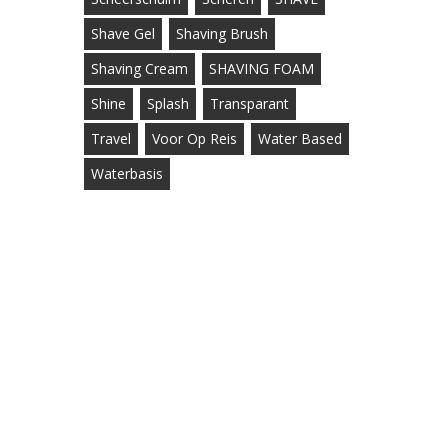
Shave Gel
Shaving Brush
Shaving Cream
SHAVING FOAM
Shine
Splash
Transparant
Travel
Voor Op Reis
Water Based
Waterbasis