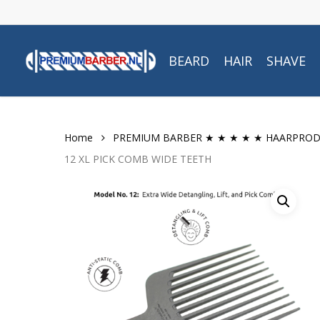
Skip
to
main
BEARD
HAIR
SHAVE
content
Home
PREMIUM BARBER ★ ★ ★ ★ ★ HAARPRO
12 XL PICK COMB WIDE TEETH