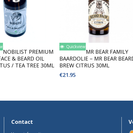
ew
Quickview
oegen Aan Winkelwagen
Toevoegen Aan Winkelwagen
NOBILIST PREMIUM
MR BEAR FAMILY
FACE & BEARD OIL
BAARDOLIE – MR BEAR BEAR
TUS / TEA TREE 30ML
BREW CITRUS 30ML
€
21.95
Contact
V