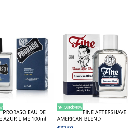
ew
Quickview
oegen Aan Winkelwagen
Lees Verder
PRORASO EAU DE
FINE AFTERSHAVE
 AZUR LIME 100ml
AMERICAN BLEND
€
32.50