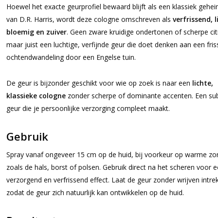
Hoewel het exacte geurprofiel bewaard blijft als een klassiek gehe
van D.R. Harris, wordt deze cologne omschreven als
verfrissend, l
bloemig en zuiver
. Geen zware kruidige ondertonen of scherpe cit
maar juist een luchtige, verfijnde geur die doet denken aan een fris
ochtendwandeling door een Engelse tuin.
De geur is bijzonder geschikt voor wie op zoek is naar een
lichte,
klassieke cologne
zonder scherpe of dominante accenten. Een sub
geur die je persoonlijke verzorging compleet maakt.
Gebruik
Spray vanaf ongeveer 15 cm op de huid, bij voorkeur op warme zo
zoals de hals, borst of polsen. Gebruik direct na het scheren voor 
verzorgend en verfrissend effect. Laat de geur zonder wrijven intre
zodat de geur zich natuurlijk kan ontwikkelen op de huid.