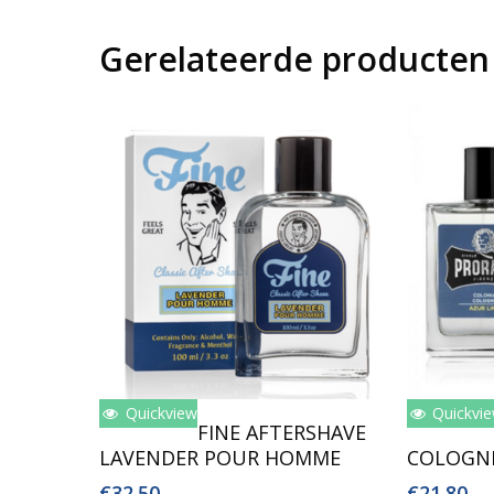
Gerelateerde producten
Quickview
Quickvi
Lees Verder
Toev
FINE AFTERSHAVE
LAVENDER POUR HOMME
COLOGNE
€
32.50
€
21.80