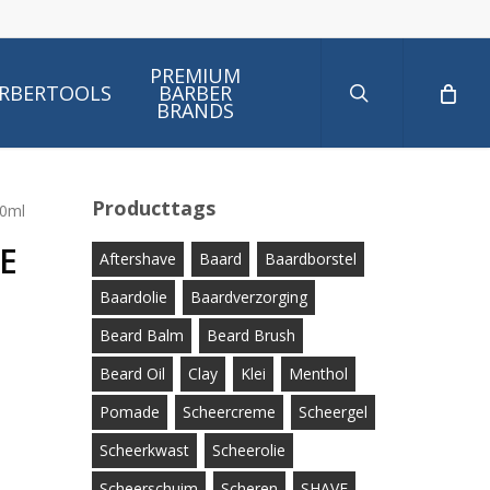
search
PREMIUM
RBERTOOLS
BARBER
BRANDS
Producttags
0ml
E
Aftershave
Baard
Baardborstel
Baardolie
Baardverzorging
Beard Balm
Beard Brush
Beard Oil
Clay
Klei
Menthol
Pomade
Scheercreme
Scheergel
Scheerkwast
Scheerolie
Scheerschuim
Scheren
SHAVE