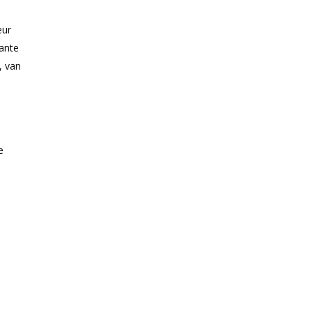
eur
gante
, van
e