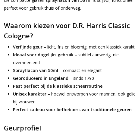
De compacte glazen
sprayflacon van 50 ml
is stijlvol, functioneel
perfect voor gebruik thuis of onderweg.
Waarom kiezen voor D.R. Harris Classic
Cologne?
Verfijnde geur
– licht, fris en bloemig, met een klassiek karakt
Ideaal voor dagelijks gebruik
– subtiel aanwezig, niet
overheersend
Sprayflacon van 50ml
– compact en elegant
Geproduceerd in Engeland
– sinds 1790
Past perfect bij de klassieke scheerroutine
Unisex karakter
– hoewel ontworpen voor mannen, ook geli
bij vrouwen
Perfect cadeau voor liefhebbers van traditionele geuren
Geurprofiel