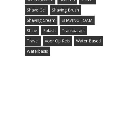
Shave Gel
Shaving Brush
Shaving Cream
SHAVING FOAM
Shine
Splash
Transparant
Travel
Voor Op Reis
Water Based
Waterbasis