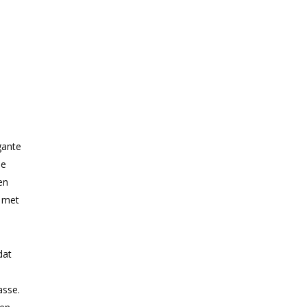
gante
de
en
met
dat
asse.