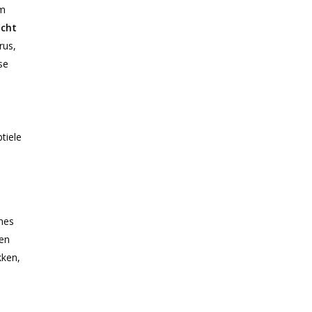
im
icht
rus,
se
tiele
nes
een
kken,