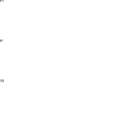
 en
er
efd