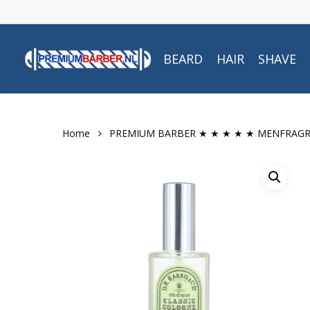
Skip
to
main
BEARD
HAIR
SHAVE
content
Home
PREMIUM BARBER ★ ★ ★ ★ ★ MENFRAG